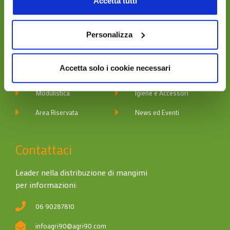
Accetta tutti
Navigazione
Personalizza
Chi Siamo
Divisione Affinity
Accetta solo i cookie necessari
Contatti
Divisione Digma
Modulistica
Igiene e Accessori
Area Riservata
News ed Eventi
Contattaci
Leader nella distribuzione di mangimi
per informazioni:
06 90287810
infoagri90@agri90.com