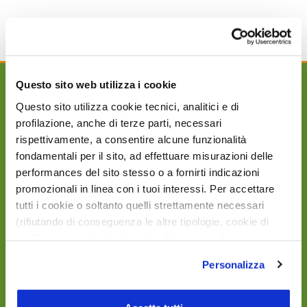
Eventi
Uncategorized
Questo sito web utilizza i cookie
Questo sito utilizza cookie tecnici, analitici e di
profilazione, anche di terze parti, necessari
AGRI90 Group s.r.l. rappresenta un solido punto di
rispettivamente, a consentire alcune funzionalità
riferimento all’interno del settore della
fondamentali per il sito, ad effettuare misurazioni delle
distribuzione e vendita di prodotti per la nutrizione
performances del sito stesso o a fornirti indicazioni
di animali, di prodotti per l’agricoltur a e di prodotti
promozionali in linea con i tuoi interessi. Per accettare
per l’igiene e benessere dei nostri piccoli amici.
tutti i cookie o soltanto quelli strettamente necessari
(rifiutando di conseguenza le altre tipologie, cookie di
profilazione inclusi) e chiudere il banner, seleziona
l’opzione desiderata qui sotto. Per selezionare solo
Personalizza
alcune categorie di cookie o servizi, seleziona l’opzione
«Personalizza». Per avere maggiori informazioni
consulta la
cookie policy
.