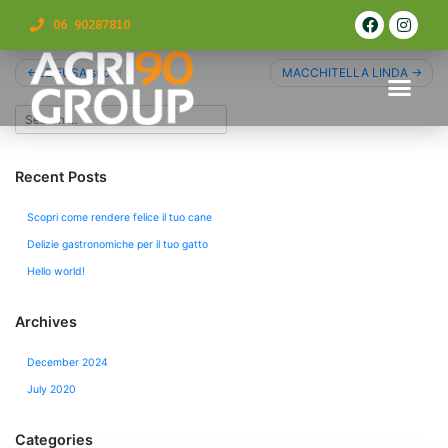
06 90287810
LE FUSA snc
MACCHITELLA LINDA
Recent Posts
Scopri come rendere felice il tuo cane
Delizie gastronomiche per il tuo gatto
Hello world!
Archives
December 2024
July 2020
Categories