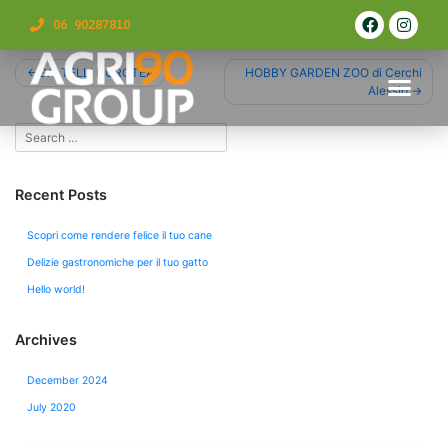
06 90287810
GALTELLI DOROTEA
HOBBY GARDEN ZOO di Cerchi
Alessio
Recent Posts
Scopri come rendere felice il tuo cane
Delizie gastronomiche per il tuo gatto
Hello world!
Archives
December 2024
July 2020