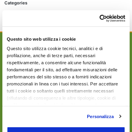
Categories
Eventi
Uncategorized
Questo sito web utilizza i cookie
Questo sito utilizza cookie tecnici, analitici e di
profilazione, anche di terze parti, necessari
rispettivamente, a consentire alcune funzionalità
AGRI90 Group s.r.l. rappresenta un solido punto di
fondamentali per il sito, ad effettuare misurazioni delle
riferimento all’interno del settore della
performances del sito stesso o a fornirti indicazioni
distribuzione e vendita di prodotti per la nutrizione
promozionali in linea con i tuoi interessi. Per accettare
di animali, di prodotti per l’agricoltur a e di prodotti
tutti i cookie o soltanto quelli strettamente necessari
per l’igiene e benessere dei nostri piccoli amici.
(rifiutando di conseguenza le altre tipologie, cookie di
profilazione inclusi) e chiudere il banner, seleziona
l’opzione desiderata qui sotto. Per selezionare solo
Personalizza
alcune categorie di cookie o servizi, seleziona l’opzione
«Personalizza». Per avere maggiori informazioni