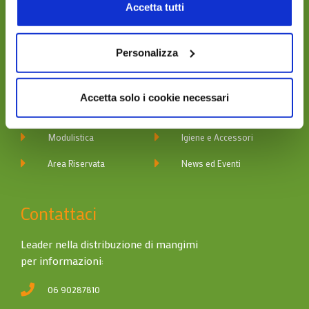
consulta la
cookie policy
.
Accetta tutti
Navigazione
Personalizza
Chi Siamo
Divisione Affinity
Accetta solo i cookie necessari
Contatti
Divisione Digma
Modulistica
Igiene e Accessori
Area Riservata
News ed Eventi
Contattaci
Leader nella distribuzione di mangimi
per informazioni:
06 90287810