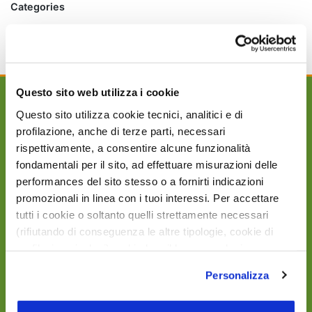
Categories
Eventi
Uncategorized
Questo sito web utilizza i cookie
Questo sito utilizza cookie tecnici, analitici e di
profilazione, anche di terze parti, necessari
rispettivamente, a consentire alcune funzionalità
AGRI90 Group s.r.l. rappresenta un solido punto di
fondamentali per il sito, ad effettuare misurazioni delle
riferimento all’interno del settore della
performances del sito stesso o a fornirti indicazioni
distribuzione e vendita di prodotti per la nutrizione
promozionali in linea con i tuoi interessi. Per accettare
di animali, di prodotti per l’agricoltur a e di prodotti
tutti i cookie o soltanto quelli strettamente necessari
per l’igiene e benessere dei nostri piccoli amici.
(rifiutando di conseguenza le altre tipologie, cookie di
profilazione inclusi) e chiudere il banner, seleziona
l’opzione desiderata qui sotto. Per selezionare solo
Personalizza
alcune categorie di cookie o servizi, seleziona l’opzione
«Personalizza». Per avere maggiori informazioni