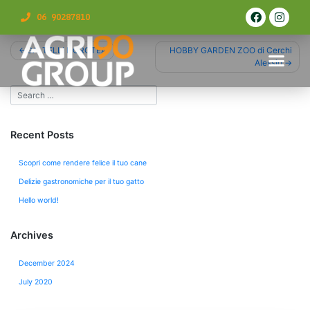
06 90287810
GALTELLI DOROTEA
HOBBY GARDEN ZOO di Cerchi
Alessio
Recent Posts
Scopri come rendere felice il tuo cane
Delizie gastronomiche per il tuo gatto
Hello world!
Archives
December 2024
July 2020