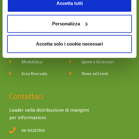
consulta la
cookie policy
.
Accetta tutti
Navigazione
Personalizza
Chi Siamo
Divisione Affinity
Accetta solo i cookie necessari
Contatti
Divisione Digma
Modulistica
Igiene e Accessori
Area Riservata
News ed Eventi
Contattaci
Leader nella distribuzione di mangimi
per informazioni:
06 90287810