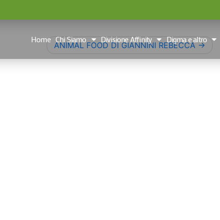
Home
Chi Siamo
Divisione Affinity
Digma e altro
ANIMAL FOOD DI GIANNINI REBECCA