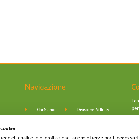
Navigazione
Co
Lea
per
Chi Siamo
Divisione Affinity
Contatti
Divisione Digma
 cookie
Modulistica
Igiene e Accessori
tecnici, analitici e di profilazione, anche di terze parti, necessar