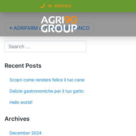
06 90287810
AGRIFARM di CIPOLLINI FRANCO
Recent Posts
Scopri come rendere felice il tuo cane
Delizie gastronomiche per il tuo gatto
Hello world!
Archives
December 2024