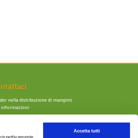
ntattaci
der nella distribuzione di mangimi
 informazioni:
06 90287810
Accetta tutti
infoagri90@agri90.com
i rispettivamente,